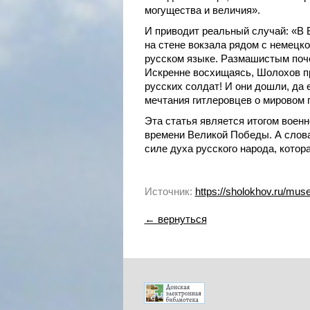
могущества и величия».
И приводит реальный случай: «В 
на стене вокзала рядом с немецко
русском языке. Размашистым поче
Искренне восхищаясь, Шолохов пр
русских солдат! И они дошли, да
мечтания гитлеровцев о мировом 
Эта статья является итогом воен
времени Великой Победы. А слова
силе духа русского народа, котор
Источник:
https://sholokhov.ru/mu
← вернуться