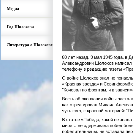
Медиа
Год Шолохова
Литература о Шолохове
80 лет назад, 9 мая 1945 года, 
Александрович Шолохов написал с
телефону в редакцию газеты «Прав
О войне Шолохов знал не понаслыш
«Красная звезда» и Совинформбю
"Кочевал по фронтам, и в зависимо
Весть об окончании войны застал
как отреагировал Михаил Александ
чуть свет, с красной материей: “
В статье «Победа, какой не знала
мире… не одерживала побед более
победительницы, не вставала пер