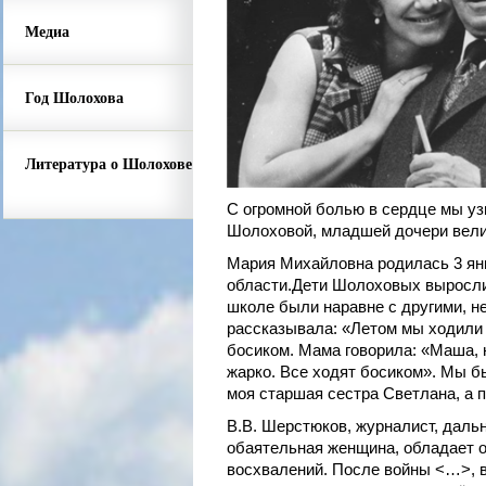
Медиа
Год Шолохова
Литература о Шолохове
С огромной болью в сердце мы уз
Шолоховой, младшей дочери вели
Мария Михайловна родилась 3 янв
области.Дети Шолоховых выросли 
школе были наравне с другими, н
рассказывала: «Летом мы ходили б
босиком. Мама говорила: «Маша, 
жарко. Все ходят босиком». Мы б
моя старшая сестра Светлана, а п
В.В. Шерстюков, журналист, дал
обаятельная женщина, обладает о
восхвалений. После войны <…>, в