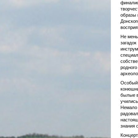
финалис
творчес
образы 
Донског
восприя
Не мень
загадок
инструм
специал
собстве
родного
археоло
Особый 
конюшни
былые в
учились
Немало 
радовал
настоящ
знания 
Концерт