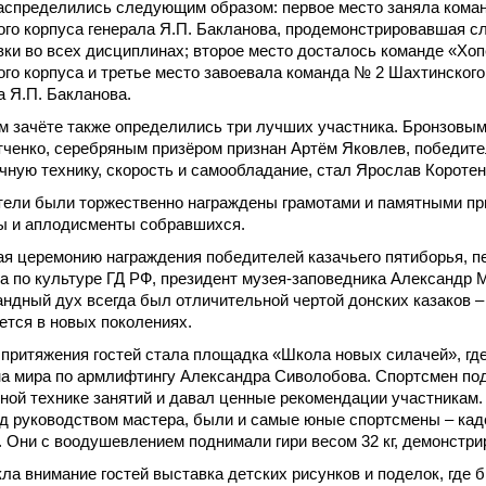
аспределились следующим образом: первое место заняла коман
ого корпуса генерала Я.П. Бакланова, продемонстрировавшая с
вки во всех дисциплинах; второе место досталось команде «Хо
ого корпуса и третье место завоевала команда № 2 Шахтинского 
а Я.П. Бакланова.
м зачёте также определились три лучших участника. Бронзовым
ченко, серебряным призёром признан Артём Яковлев, победите
чную технику, скорость и самообладание, стал Ярослав Коротен
ели были торжественно награждены грамотами и памятными пр
ы и аплодисменты собравшихся.
я церемонию награждения победителей казачьего пятиборья, п
а по культуре ГД РФ, президент музея-заповедника Александр
андный дух всегда был отличительной чертой донских казаков –
ется в новых поколениях.
притяжения гостей стала площадка «Школа новых силачей», где
а мира по армлифтингу Александра Сиволобова. Спортсмен по
ной технике занятий и давал ценные рекомендации участникам. 
д руководством мастера, были и самые юные спортсмены – кад
. Они с воодушевлением поднимали гири весом 32 кг, демонстри
ла внимание гостей выставка детских рисунков и поделок, где