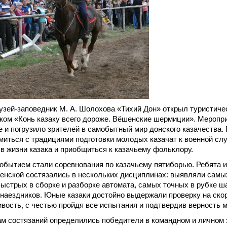
узей-заповедник М. А. Шолохова «Тихий Дон» открыл туристиче
ком «Конь казаку всего дороже. Вёшенские шермиции». Меропри
 и погрузило зрителей в самобытный мир донского казачества. 
миться с традициями подготовки молодых казачат к военной сл
в жизни казака и приобщиться к казачьему фольклору.
обытием стали соревнования по казачьему пятиборью. Ребята и
нской состязались в нескольких дисциплинах: выявляли самых
ыстрых в сборке и разборке автомата, самых точных в рубке ш
наездников. Юные казаки достойно выдержали проверку на скор
вость, с честью пройдя все испытания и подтвердив верность 
ам состязаний определились победители в командном и личном 