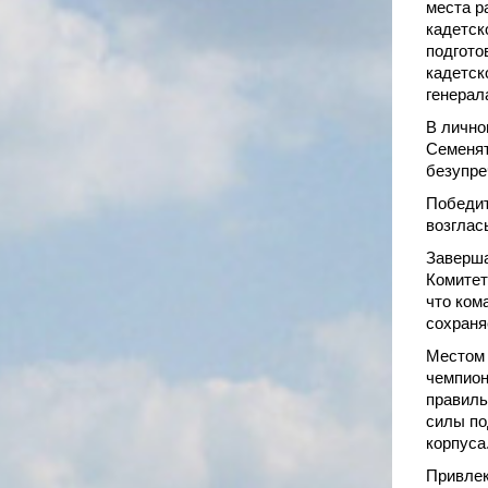
места р
кадетск
подгото
кадетск
генерал
В лично
Семенят
безупре
Победит
возглас
Заверша
Комитет
что ком
сохраня
Местом 
чемпион
правиль
силы по
корпуса
Привлек