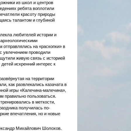
ожники из школ и центров
ведениях ребята воплотили
печатлели красоту природы
щаясь талантом и глубиной
лекла любителей истории и
 археологическими
м отправлялись на «раскопки» в
 с увлечением проводили
щутили живую связь с историей
 детей искренний интерес к
развёрнутая на территории
ли, как развлекались казачата в
ной игры «Калечина-малечина»,
 им правильно пользоваться.
 тренировались в меткости,
раздника получилась по-
ркие впечатления, но и новые
ександр Михайлович Шолохов.