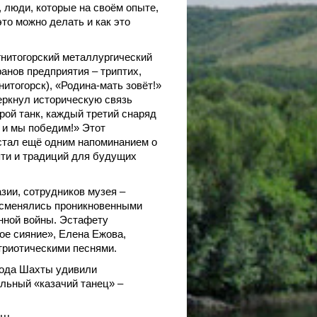
, люди, которые на своём опыте,
это можно делать и как это
нитогорский металлургический
анов предприятия – триптих,
итогорск), «Родина-мать зовёт!»
еркнул историческую связь
рой танк, каждый третий снаряд
 и мы победим!» Этот
стал ещё одним напоминанием о
яти и традиций для будущих
зии, сотрудников музея –
 сменялись проникновенными
нной войны. Эстафету
е сияние», Елена Ежова,
триотическими песнями.
орода Шахты удивили
льный «казачий танец» –