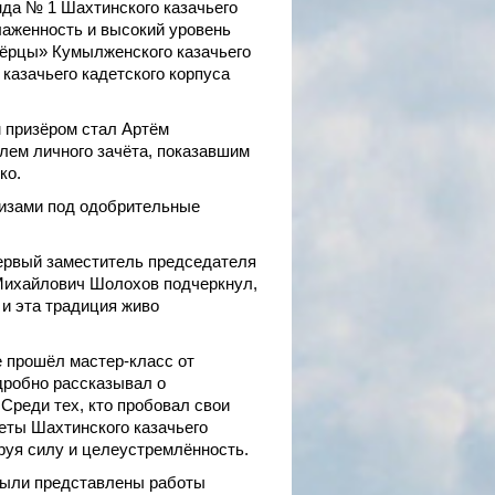
да № 1 Шахтинского казачьего
лаженность и высокий уровень
пёрцы» Кумылженского казачьего
казачьего кадетского корпуса
 призёром стал Артём
лем личного зачёта, показавшим
ко.
изами под одобрительные
ервый заместитель председателя
 Михайлович Шолохов подчеркнул,
 и эта традиция живо
 прошёл мастер-класс от
дробно рассказывал о
Среди тех, кто пробовал свои
еты Шахтинского казачьего
руя силу и целеустремлённость.
 были представлены работы