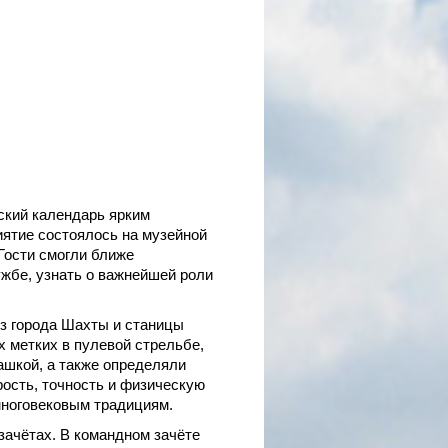
ский календарь ярким
ятие состоялось на музейной
Гости смогли ближе
ужбе, узнать о важнейшей роли
з города Шахты и станицы
 метких в пулевой стрельбе,
ашкой, а также определяли
ость, точность и физическую
многовековым традициям.
зачётах. В командном зачёте