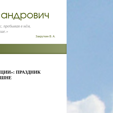
сандрович
, пребывая в нём,
чше.»
Закруткин В. А.
ЦИИ»: ПРАЗДНИК
ЮШНЕ