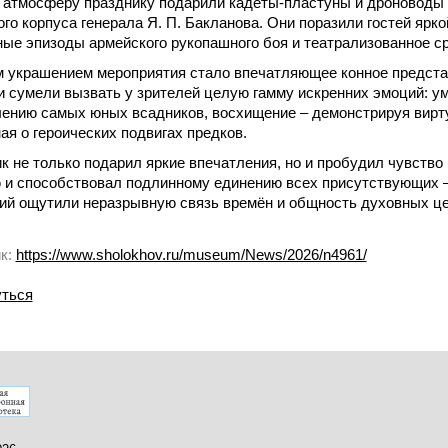
атмосферу празднику подарили кадеты-пластуны и дроноводы 
ого корпуса генерала Я. П. Бакланова. Они поразили гостей ярк
ые эпизоды армейского рукопашного боя и театрализованное с
 украшением мероприятия стало впечатляющее конное предста
 сумели вызвать у зрителей целую гамму искренних эмоций: ум
ению самых юных всадников, восхищение – демонстрируя вирту
ая о героических подвигах предков.
к не только подарил яркие впечатления, но и пробудил чувство
 и способствовал подлинному единению всех присутствующих –
ий ощутили неразрывную связь времён и общность духовных ц
к:
https://www.sholokhov.ru/museum/News/2026/n4961/
ться