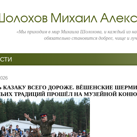
Шолохов Михаил Алек
«Мы приходим в мир Михаила Шолохова, и каждый из нас
обязательно становится добрее, чище и лу
СТИ
2026
Ь КАЗАКУ ВСЕГО ДОРОЖЕ. ВЁШЕНСКИЕ ШЕРМИ
ЧЬИХ ТРАДИЦИЙ ПРОШЁЛ НА МУЗЕЙНОЙ КОН