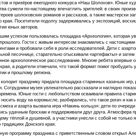
тов и призёров ежегодного конкурса «Наш Шолохов». Юные худ
тва сумели по-настоящему впечатлить зрителей: в своих произ
героев шолоховских романов и рассказов, а также мастерски за
о края. Посетители подолгу задерживались у экспозиций, восхи
тия юных авторов.
шим успехом пользовалась площадка «Археология», которая ув
 прошлого. Гости с живым интересом знакомились с настоящими
ентами и пробовали себя в роли исследователей. Дети с азарто
ьной песочнице, старательно отыскивали «артефакты» и затем
нное археологическое расследование. Многие ребята впервые о
 края, а родители отмечали, что такой формат помог пробудить у
гии и прошлому региона.
колорит празднику придала площадка старинных казачьих игр, 
. Сотрудники музея увлекательно рассказали и наглядно показа
ремена. Юные гости с любопытством осваивали правила старин
 носить воду на коромысле, разбирались, что такое рогач и как
смеха и азарта вызвала игра «Накинь кольцо»: дети по очереди
ись удачным броскам и поддерживали друг друга. Атмосфера п
ему тёплой и душевной, а участники унесли с собой не только я
о традициях Донского края.
ную программу праздника с приветственным словом открыл Ал