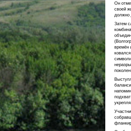
Он отме
своей ж
должно 
Затем с
комбина
объедин
(Волгог
времён 
ковался
символи
неразры
поколен
Выступл
баланси
напомин
подхват
укрепля
Участни
собравш
фланкир