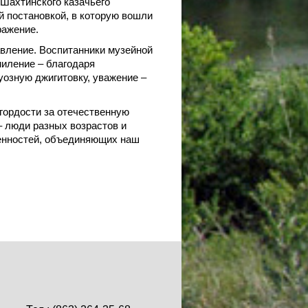
Шахтинского казачьего
ой постановкой, в которую вошли
ражение.
вление. Воспитанники музейной
иление – благодаря
озную джигитовку, уважение –
 гордости за отечественную
 люди разных возрастов и
енностей, объединяющих наш