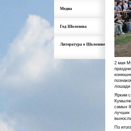
Медиа
Год Шолохова
Литература о Шолохове
2 мая М
праздни
конюшне
познако
лошади 
Ярким с
Кумылже
самых б
лучших 
выносли
По итог