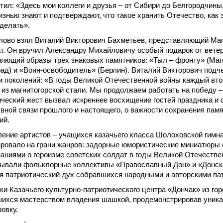
тил: «Здесь мои коллеги и друзья – от Сибири до Белгородчины
изнью знают и подтверждают, что такое хранить Отечество, как 
делать».
лово взял Виталий Викторович Бахметьев, представляющий Маг
т. Он вручил Александру Михайловичу особый подарок от ветер
яющий образы трёх знаковых памятников: «Тыл – фронту» (Магн
рад) и «Воин-освободитель» (Берлин). Виталий Викторович подч
и поколений: «В годы Великой Отечественной войны каждый вто
 из магнитогорской стали. Мы продолжаем работать на победу –
ческий жест вызвал искреннее восхищение гостей праздника и 
вной связи прошлого и настоящего, о важности сохранения пам
ий.
ение артистов – учащихся казачьего класса Шолоховской гимна
ровало на грани жанров: задорные юмористические миниатюры
аниями о героизме советских солдат в годы Великой Отечестве
ывали фольклорные коллективы «Православный Дон» и «Донско
я патриотический дух собравшихся народными и авторскими па
ки Казачьего культурно-патриотического центра «Дончак» из г
ихся мастерством владения шашкой, продемонстрировав уника
овку.