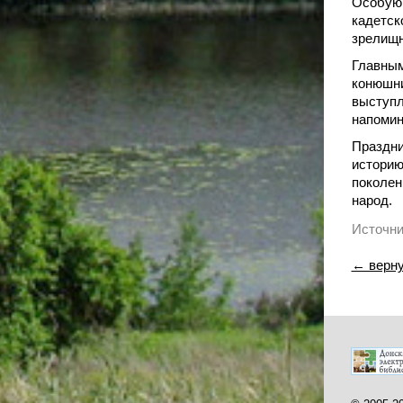
Особую 
кадетск
зрелищн
Главным
конюшни
выступл
напомин
Праздни
историю
поколен
народ.
Источни
← верну